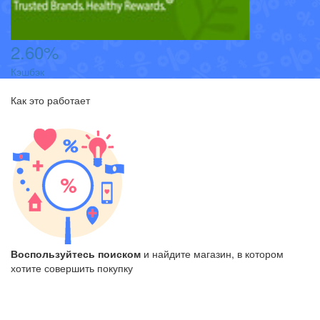
2.60%
0
Кэшбэк
К
Как это работает
Воспользуйтесь поиском
и найдите магазин, в котором
Н
хотите совершить покупку
по