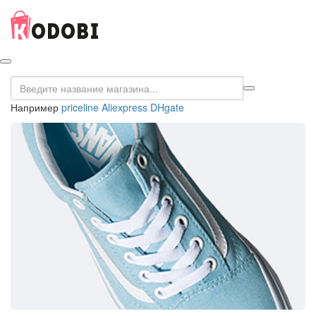
Например
priceline
Aliexpress
DHgate