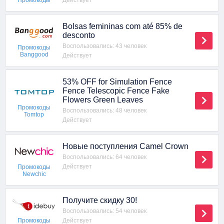
Действует
Промокоды
Bolsas femininas com até 85% de
desconto
Воспользовались: 43 человек
Промокоды
Banggood
Действует
53% OFF for Simulation Fence
Fence Telescopic Fence Fake
Flowers Green Leaves
Промокоды
Воспользовались: 48 человек
Tomtop
Действует
Новые поступления Camel Crown
Воспользовались: 64 человек
Действует
Промокоды
Newchic
Получите скидку 30!
Воспользовались: 54 человек
Действует
Промокоды