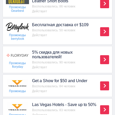
Leather Short Boots
Воспользовались: 86 человек
Промокоды
Gearbest
Действует
Бесплатная доставка от $109
Воспользовались: 50 человек
Действует
Промокоды
berrylook
5% скидка для новых
пользователей!
Воспользовались: 90 человек
Промокоды
floryday
Действует
Get a Show for $50 and Under
Воспользовались: 84 человек
Действует
Промокоды
Las Vegas Hotels - Save up to 50%
Воспользовались: 83 человек