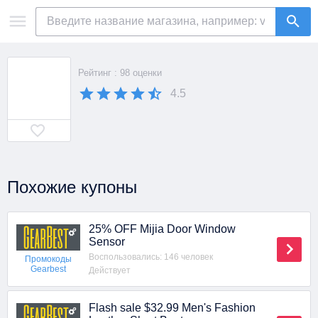
Рейтинг : 98 оценки
4.5
Похожие купоны
25% OFF Mijia Door Window
Sensor
Воспользовались: 146 человек
Промокоды
Gearbest
Действует
Flash sale $32.99 Men's Fashion