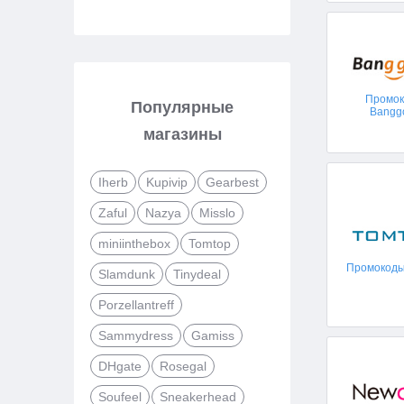
Промо
Популярные
Bangg
магазины
Iherb
Kupivip
Gearbest
Zaful
Nazya
Misslo
miniinthebox
Tomtop
Промокоды
Slamdunk
Tinydeal
Porzellantreff
Sammydress
Gamiss
DHgate
Rosegal
Soufeel
Sneakerhead