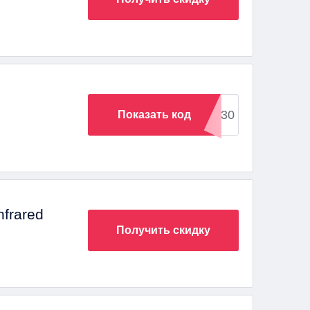
AFF30
Показать код
nfrared
Получить скидку