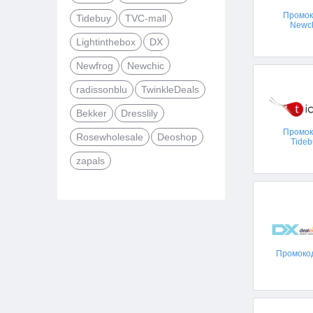
Промо
Tidebuy
TVC-mall
Newc
Lightinthebox
DX
Newfrog
Newchic
radissonblu
TwinkleDeals
Bekker
Dresslily
Промо
Rosewholesale
Deoshop
Tideb
zapals
Промоко