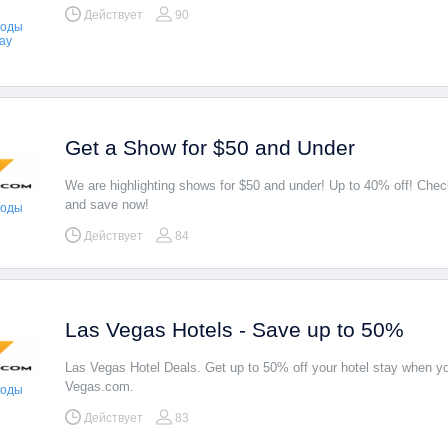
Действует
90
коды
day
Get a Show for $50 and Under
We are highlighting shows for $50 and under! Up to 40% off! Check
and save now!
коды
Действует
84
Las Vegas Hotels - Save up to 50%
Las Vegas Hotel Deals. Get up to 50% off your hotel stay when y
Vegas.com.
коды
Действует
83