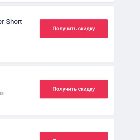
r Short
Получить скидку
Получить скидку
09.
ть