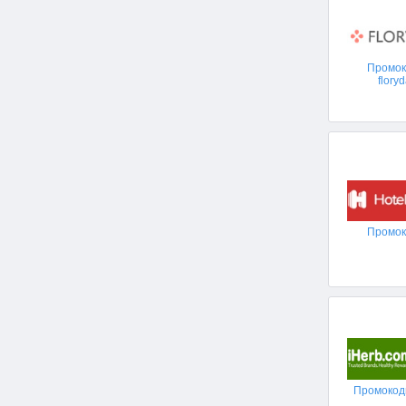
Промо
flory
Промо
Промокоды