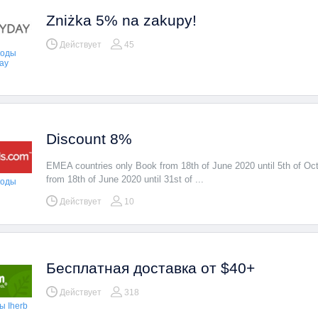
Zniżka 5% na zakupy!
Действует
45
коды
day
Discount 8%
EMEA countries only Book from 18th of June 2020 until 5th of Oc
from 18th of June 2020 until 31st of ...
коды
Действует
10
Бесплатная доставка от $40+
Действует
318
 Iherb