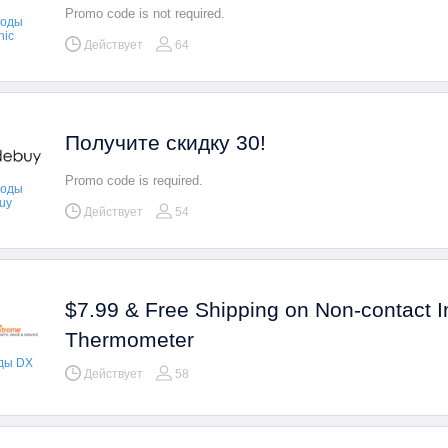
Promo code is not required.
коды
hic
Действует
64
Получите скидку 30!
Promo code is required.
коды
uy
Действует
54
$7.99 & Free Shipping on Non-contact I
Thermometer
ды DX
Действует
58