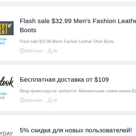
Flash sale $32.99 Men's Fashion Leathe
Boots
коды
Flash sale $32.99 Men's Fashion Leather Short Boots
est
Действует
86
Бесплатная доставка от $109
Ввод промо-кода не требуется. Минимальная сумма заказа $1
коды
ook
Действует
50
 который
Нажмите "Показать промокод"
А так же воспользуйтесь
т
скопируйте его и используйте
Кэшбеком, чтобы сэкономи
5% скидка для новых пользователей!
еще больше!