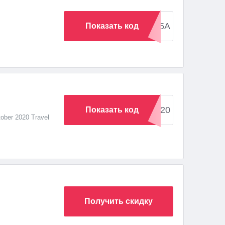
FLORY5A
Показать код
FFHCOM3Q20
Показать код
tober 2020 Travel
Получить скидку