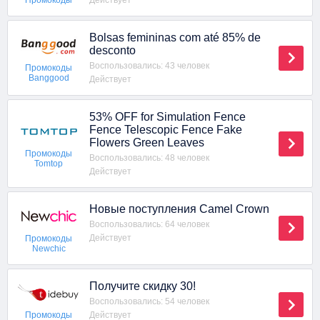
Действует
Промокоды
Bolsas femininas com até 85% de
desconto
Воспользовались: 43 человек
Промокоды
Banggood
Действует
53% OFF for Simulation Fence
Fence Telescopic Fence Fake
Flowers Green Leaves
Промокоды
Воспользовались: 48 человек
Tomtop
Действует
Новые поступления Camel Crown
Воспользовались: 64 человек
Действует
Промокоды
Newchic
Получите скидку 30!
Воспользовались: 54 человек
Действует
Промокоды