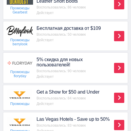
Leather Short Boots
Воспользовались: 86 человек
Промокоды
Gearbest
Действует
Бесплатная доставка от $109
Воспользовались: 50 человек
Действует
Промокоды
berrylook
5% скидка для новых
пользователей!
Воспользовались: 90 человек
Промокоды
floryday
Действует
Get a Show for $50 and Under
Воспользовались: 84 человек
Действует
Промокоды
Las Vegas Hotels - Save up to 50%
Воспользовались: 83 человек