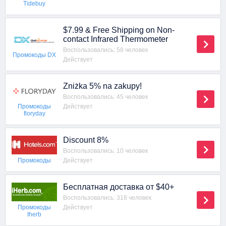
Tidebuy
$7.99 & Free Shipping on Non-
contact Infrared Thermometer
Воспользовались: 58 человек
Промокоды DX
Действует
Zniżka 5% na zakupy!
Воспользовались: 45 человек
Действует
Промокоды
floryday
Discount 8%
Воспользовались: 10 человек
Действует
Промокоды
Бесплатная доставка от $40+
Воспользовались: 318 человек
Действует
Промокоды
Iherb