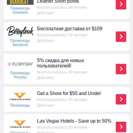
Leather Short Boots
Воспользовались: 86 человек
Промокоды
Gearbest
Действует
Бесплатная доставка от $109
Воспользовались: 50 человек
Действует
Промокоды
berrylook
5% скидка для новых
пользователей!
Воспользовались: 90 человек
Промокоды
floryday
Действует
Get a Show for $50 and Under
Воспользовались: 84 человек
Действует
Промокоды
Las Vegas Hotels - Save up to 50%
Воспользовались: 83 человек