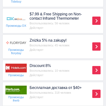
Tidebuy
$7.99 & Free Shipping on Non-
contact Infrared Thermometer
Воспользовались: 58 человек
Промокоды DX
Действует
Zniżka 5% na zakupy!
Воспользовались: 45 человек
Действует
Промокоды
floryday
Discount 8%
Воспользовались: 10 человек
Действует
Промокоды
Бесплатная доставка от $40+
Воспользовались: 318 человек
Действует
Промокоды
Iherb