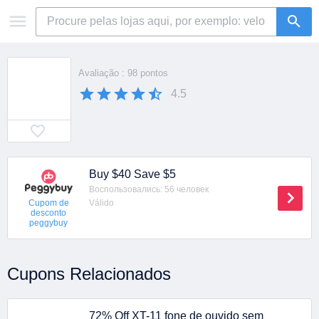
Avaliação : 98 pontos
4.5
Buy $40 Save $5
Воспользовались: 56 человек
Válido
Cupom de
desconto
peggybuy
Cupons Relacionados
72% Off XT-11 fone de ouvido sem