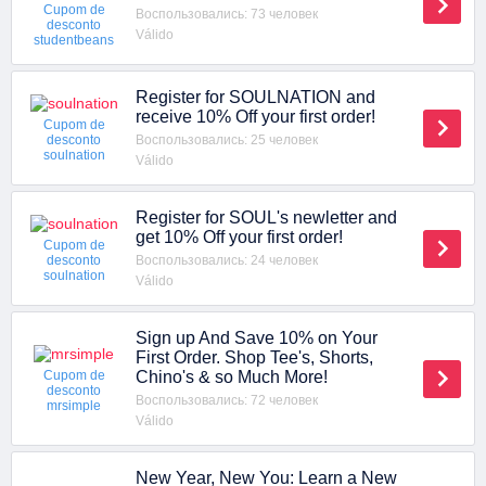
Cupom de
Воспользовались: 73 человек
desconto
Válido
studentbeans
Register for SOULNATION and
receive 10% Off your first order!
Cupom de
desconto
Воспользовались: 25 человек
soulnation
Válido
Register for SOUL's newletter and
get 10% Off your first order!
Cupom de
desconto
Воспользовались: 24 человек
soulnation
Válido
Sign up And Save 10% on Your
First Order. Shop Tee's, Shorts,
Cupom de
Chino's & so Much More!
desconto
Воспользовались: 72 человек
mrsimple
Válido
New Year, New You: Learn a New