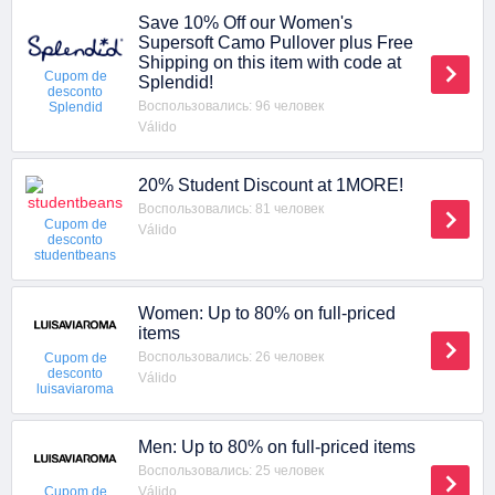
Save 10% Off our Women's
Supersoft Camo Pullover plus Free
Shipping on this item with code at
Cupom de
Splendid!
desconto
Воспользовались: 96 человек
Splendid
Válido
20% Student Discount at 1MORE!
Воспользовались: 81 человек
Cupom de
Válido
desconto
studentbeans
Women: Up to 80% on full-priced
items
Воспользовались: 26 человек
Cupom de
desconto
Válido
luisaviaroma
Men: Up to 80% on full-priced items
Воспользовались: 25 человек
Válido
Cupom de