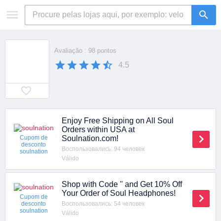
Avaliação : 98 pontos
4.5
Enjoy Free Shipping on All Soul
Orders within USA at
Cupom de
Soulnation.com!
desconto
Воспользовались: 94 человек
soulnation
Válido
Shop with Code '' and Get 10% Off
Your Order of Soul Headphones!
Cupom de
desconto
Воспользовались: 54 человек
soulnation
Válido