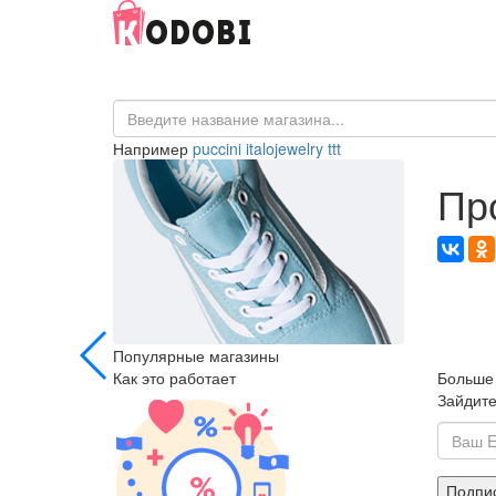
Например
puccini
italojewelry
ttt
Пр
Популярные магазины
Как это работает
Больше 
Зайдите
Подпи