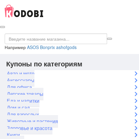
Например
ASOS
Bonprix
ashofgods
Купоны по категориям
Авто и мото
Аксессуары
Для офиса
Детские товары
Еда и напитки
Дом и сад
Для взрослых
Животные и растения
Здоровье и красота
Книги