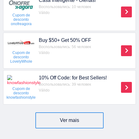
Casa inteligente - Ofertas!
Воспользовались: 10 человек
Válido
Cupom de
desconto
onofreagora
Buy $50+ Get 50% OFF
Воспользовались: 56 человек
Válido
Cupom de
desconto
LovelyWhole
10% Off Code: for Best Sellers!
Воспользовались: 39 человек
Cupom de
Válido
desconto
knowfashionstyle
Ver mais