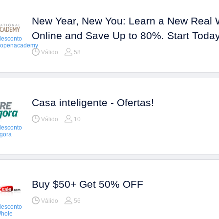
New Year, New You: Learn a New Real W
Online and Save Up to 80%. Start Today
esconto
nalopenacademy
Válido
58
Casa inteligente - Ofertas!
Válido
10
esconto
gora
Buy $50+ Get 50% OFF
Válido
56
esconto
hole