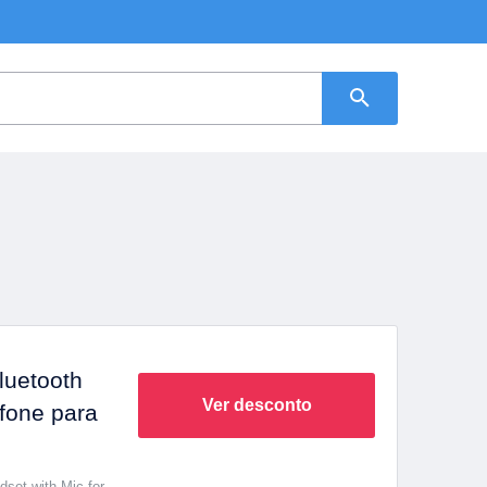
luetooth
Ver desconto
fone para
set with Mic for