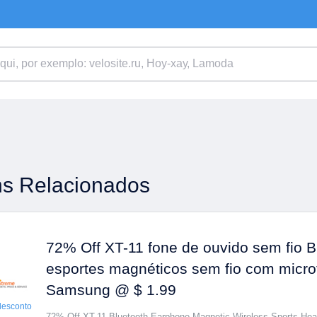
s Relacionados
72% Off XT-11 fone de ouvido sem fio B
esportes magnéticos sem fio com micro
Samsung @ $ 1.99
esconto
72% Off XT-11 Bluetooth Earphone Magnetic Wireless Sports Head