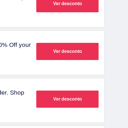
Ver desconto
0% Off your
Ver desconto
der. Shop
Ver desconto