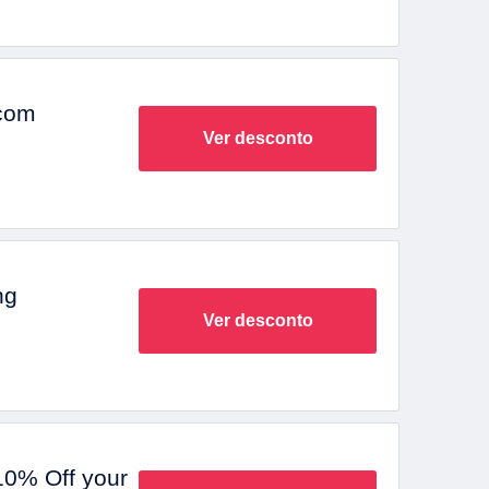
.com
Ver desconto
ng
Ver desconto
10% Off your