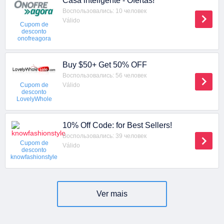
Casa inteligente - Ofertas!
Воспользовались: 10 человек
Válido
Cupom de
desconto
onofreagora
Buy $50+ Get 50% OFF
Воспользовались: 56 человек
Válido
Cupom de
desconto
LovelyWhole
10% Off Code: for Best Sellers!
Воспользовались: 39 человек
Cupom de
Válido
desconto
knowfashionstyle
Ver mais