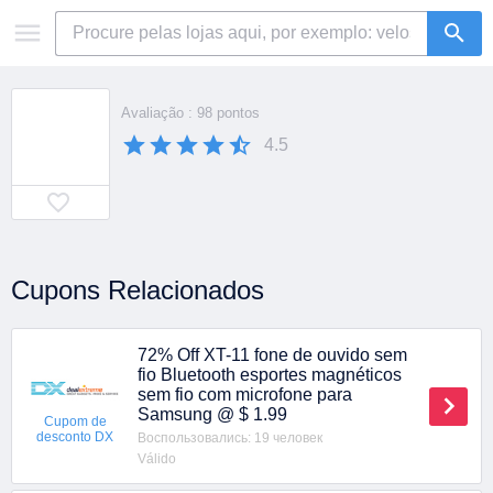
Avaliação : 98 pontos
4.5
Cupons Relacionados
72% Off XT-11 fone de ouvido sem
fio Bluetooth esportes magnéticos
sem fio com microfone para
Samsung @ $ 1.99
Cupom de
desconto DX
Воспользовались: 19 человек
Válido