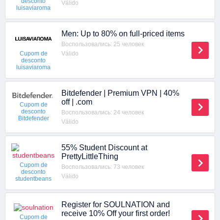
desconto
Válido
luisaviaroma
Men: Up to 80% on full-priced items
Воспользовались: 25 человек
Válido
Cupom de
desconto
luisaviaroma
Bitdefender | Premium VPN | 40%
off | .com
Cupom de
desconto
Воспользовались: 24 человек
Bitdefender
Válido
55% Student Discount at
PrettyLittleThing
Cupom de
Воспользовались: 73 человек
desconto
Válido
studentbeans
Register for SOULNATION and
receive 10% Off your first order!
Cupom de