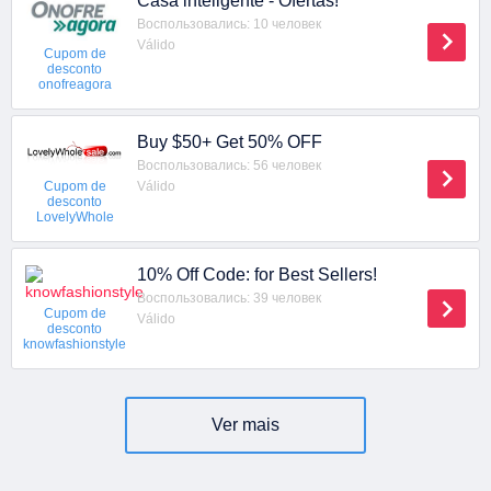
Casa inteligente - Ofertas!
Воспользовались: 10 человек
Válido
Cupom de
desconto
onofreagora
Buy $50+ Get 50% OFF
Воспользовались: 56 человек
Válido
Cupom de
desconto
LovelyWhole
10% Off Code: for Best Sellers!
Воспользовались: 39 человек
Cupom de
Válido
desconto
knowfashionstyle
Ver mais