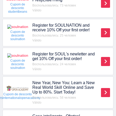
Cupom de
Воспользовались: 73 человек
desconto
Válido
studentbeans
Register for SOULNATION and
receive 10% Off your first order!
Cupom de
desconto
Воспользовались: 25 человек
soulnation
Válido
Register for SOUL's newletter and
get 10% Off your first order!
Cupom de
desconto
Воспользовались: 24 человек
soulnation
Válido
New Year, New You: Learn a New
Real World Skill Online and Save
Up to 80%. Start Today!
Cupom de desconto
Воспользовались: 58 человек
ersinternationalopenacademy
Válido