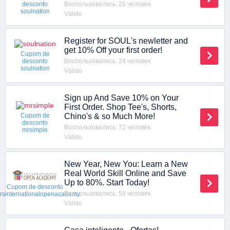
desconto
Воспользовались: 25 человек
soulnation
Válido
Register for SOUL's newletter and
get 10% Off your first order!
Cupom de
desconto
Воспользовались: 24 человек
soulnation
Válido
Sign up And Save 10% on Your
First Order. Shop Tee's, Shorts,
Cupom de
Chino's & so Much More!
desconto
Воспользовались: 72 человек
mrsimple
Válido
New Year, New You: Learn a New
Real World Skill Online and Save
Up to 80%. Start Today!
Cupom de desconto
Воспользовались: 58 человек
ersinternationalopenacademy
Válido