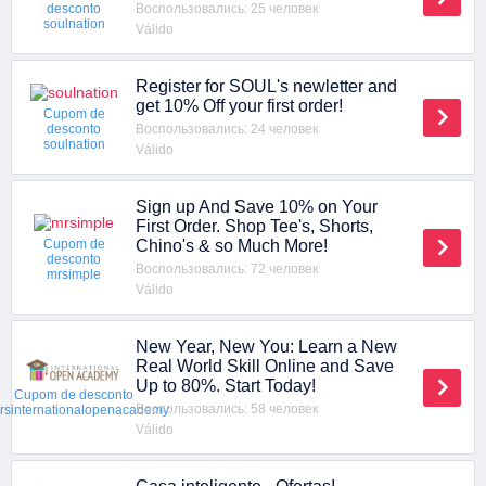
desconto
Воспользовались: 25 человек
soulnation
Válido
Register for SOUL's newletter and
get 10% Off your first order!
Cupom de
desconto
Воспользовались: 24 человек
soulnation
Válido
Sign up And Save 10% on Your
First Order. Shop Tee's, Shorts,
Cupom de
Chino's & so Much More!
desconto
Воспользовались: 72 человек
mrsimple
Válido
New Year, New You: Learn a New
Real World Skill Online and Save
Up to 80%. Start Today!
Cupom de desconto
Воспользовались: 58 человек
ersinternationalopenacademy
Válido