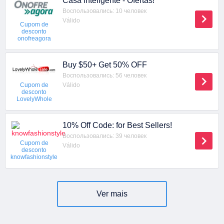
Casa inteligente - Ofertas!
Воспользовались: 10 человек
Válido
Cupom de
desconto
onofreagora
Buy $50+ Get 50% OFF
Воспользовались: 56 человек
Válido
Cupom de
desconto
LovelyWhole
10% Off Code: for Best Sellers!
Воспользовались: 39 человек
Cupom de
Válido
desconto
knowfashionstyle
Ver mais