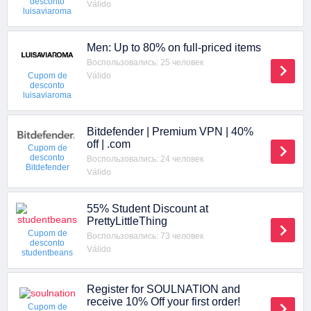
desconto
Válido
luisaviaroma
Men: Up to 80% on full-priced items
Воспользовались: 25 человек
Válido
Cupom de
desconto
luisaviaroma
Bitdefender | Premium VPN | 40%
off | .com
Cupom de
desconto
Воспользовались: 24 человек
Bitdefender
Válido
55% Student Discount at
PrettyLittleThing
Cupom de
Воспользовались: 73 человек
desconto
Válido
studentbeans
Register for SOULNATION and
receive 10% Off your first order!
Cupom de