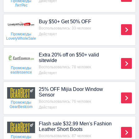
Действует
Промокоды
ЛитРес
Buy $50+ Get 50% OFF
Воспользовались: 33 человек
Действует
Промокоды
LovelyWholeSale
Extra 20% off on $50+ valid
sitewide
Воспользовались: 78 человек
Промокоды
eastessence
Действует
25% OFF Mijia Door Window
Sensor
Воспользовались: 76 человек
Промокоды
GearBestcom
Действует
Flash sale $32.99 Men's Fashion
Leather Short Boots
Воспользовались: 87 человек
Промокоды