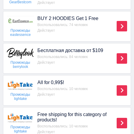
GearBestcom
Действует
BUY 2 HOODIES Get 1 Free
Воспользовались: 74 человек
Действует
Промокоды
eastessence
Бесплатная доставка от $109
Воспользовались: 84 человек
Действует
Промокоды
berrylook
All for 0,99$!
Воспользовались: 10 человек
Действует
Промокоды
lightake
Free shipping for this category of
products!
Воспользовались: 10 человек
Промокоды
lightake
Действует