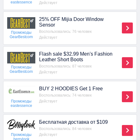
eastessence
Действует
25% OFF Mijia Door Window
Sensor
Воспользовались: 76 человек
Промокоды
GearBestcom
Действует
Flash sale $32.99 Men's Fashion
Leather Short Boots
Воспользовались: 87 человек
Промокоды
GearBestcom
Действует
BUY 2 HOODIES Get 1 Free
Воспользовались: 74 человек
Действует
Промокоды
eastessence
Бесплатная доставка от $109
Воспользовались: 84 человек
Действует
Промокоды
berrylook