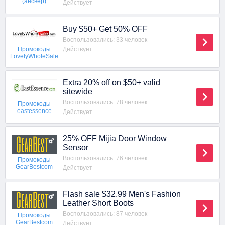
(ансвер)
Действует
Buy $50+ Get 50% OFF
Воспользовались: 33 человек
Действует
Промокоды
LovelyWholeSale
Extra 20% off on $50+ valid
sitewide
Воспользовались: 78 человек
Промокоды
eastessence
Действует
25% OFF Mijia Door Window
Sensor
Воспользовались: 76 человек
Промокоды
GearBestcom
Действует
Flash sale $32.99 Men's Fashion
Leather Short Boots
Воспользовались: 87 человек
Промокоды
GearBestcom
Действует