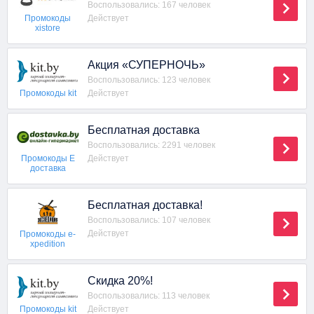
Воспользовались: 167 человек
Действует
Промокоды
xistore
Акция «СУПЕРНОЧЬ»
Воспользовались: 123 человек
Действует
Промокоды kit
Бесплатная доставка
Воспользовались: 2291 человек
Действует
Промокоды Е
доставка
Бесплатная доставка!
Воспользовались: 107 человек
Действует
Промокоды e-
xpedition
Скидка 20%!
Воспользовались: 113 человек
Действует
Промокоды kit