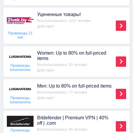
Уцененные товары!
Воспользовались: 1107 человек
Действует
Промокоды 21
vek
Women: Up to 80% on full-priced
items
Воспользовались: 80 человек
Промокоды
luisaviaroma
Действует
Men: Up to 80% on full-priced items
Воспользовались: 72 человек
Действует
Промокоды
luisaviaroma
Bitdefender | Premium VPN | 40%
off | .com
Воспользовались: 69 человек
Промокоды