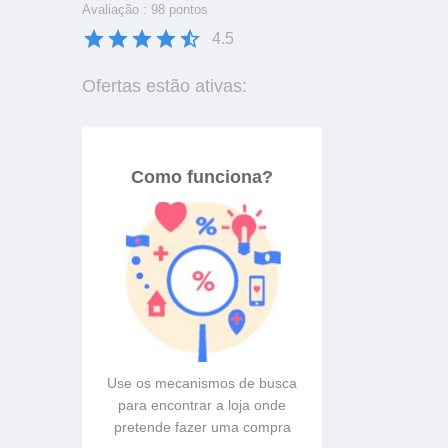
Avaliação : 98 pontos
4.5
Ofertas estão ativas:
Como funciona?
Use os mecanismos de busca
Na página da loja s
para encontrar a loja onde
cupom de descont
pretende fazer uma compra
corresponde ao seu pr