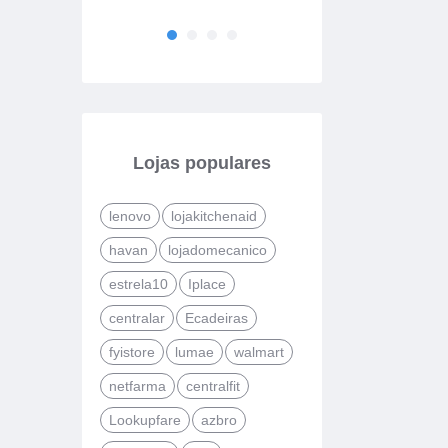
valor do pedi
Lojas populares
lenovo
lojakitchenaid
havan
lojadomecanico
estrela10
Iplace
centralar
Ecadeiras
fyistore
lumae
walmart
netfarma
centralfit
Lookupfare
azbro