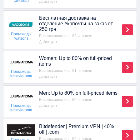
(ансвер)
Действует
Бесплатная доставка на
отделение Укрпочты на заказ от
250 грн
Промокоды
Воспользовались: 83 человек
watsons
Действует
Women: Up to 80% on full-priced
items
Воспользовались: 61 человек
Промокоды
luisaviaroma
Действует
Men: Up to 80% on full-priced items
Воспользовались: 60 человек
Действует
Промокоды
luisaviaroma
Bitdefender | Premium VPN | 40%
off | .com
Воспользовались: 59 человек
Промокоды