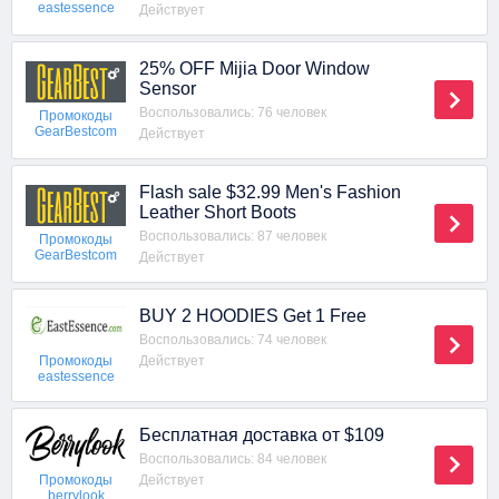
eastessence
Действует
25% OFF Mijia Door Window
Sensor
Воспользовались: 76 человек
Промокоды
GearBestcom
Действует
Flash sale $32.99 Men's Fashion
Leather Short Boots
Воспользовались: 87 человек
Промокоды
GearBestcom
Действует
BUY 2 HOODIES Get 1 Free
Воспользовались: 74 человек
Действует
Промокоды
eastessence
Бесплатная доставка от $109
Воспользовались: 84 человек
Действует
Промокоды
berrylook