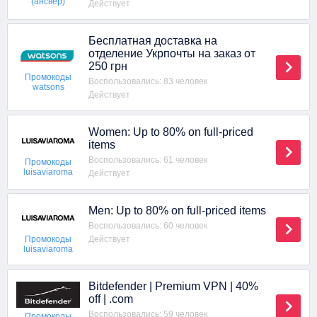
(ансвер)
Действует
Бесплатная доставка на
отделение Укрпочты на заказ от
250 грн
Промокоды
Воспользовались: 83 человек
watsons
Действует
Women: Up to 80% on full-priced
items
Воспользовались: 61 человек
Промокоды
luisaviaroma
Действует
Men: Up to 80% on full-priced items
Воспользовались: 60 человек
Действует
Промокоды
luisaviaroma
Bitdefender | Premium VPN | 40%
off | .com
Воспользовались: 59 человек
Промокоды