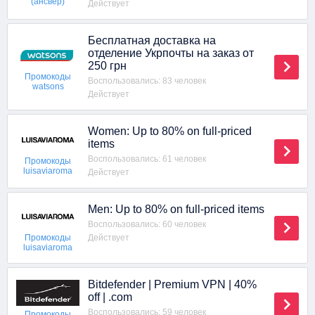
(ансвер)
Действует
Бесплатная доставка на
отделение Укрпочты на заказ от
250 грн
Промокоды
Воспользовались: 83 человек
watsons
Действует
Women: Up to 80% on full-priced
items
Воспользовались: 61 человек
Промокоды
luisaviaroma
Действует
Men: Up to 80% on full-priced items
Воспользовались: 60 человек
Действует
Промокоды
luisaviaroma
Bitdefender | Premium VPN | 40%
off | .com
Воспользовались: 59 человек
Промокоды