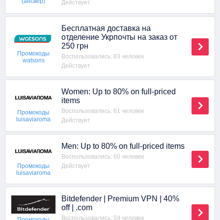
(ансвер)
Действует
Бесплатная доставка на
отделение Укрпочты на заказ от
250 грн
Промокоды
Воспользовались: 83 человек
watsons
Действует
Women: Up to 80% on full-priced
items
Воспользовались: 61 человек
Промокоды
luisaviaroma
Действует
Men: Up to 80% on full-priced items
Воспользовались: 60 человек
Действует
Промокоды
luisaviaroma
Bitdefender | Premium VPN | 40%
off | .com
Воспользовались: 59 человек
Промокоды