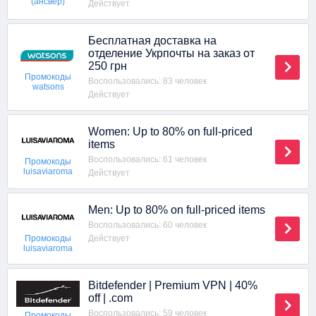
(ансвер)
Действует
Бесплатная доставка на
отделение Укрпочты на заказ от
250 грн
Промокоды
Воспользовались: 83 человек
watsons
Действует
Women: Up to 80% on full-priced
items
Воспользовались: 61 человек
Промокоды
luisaviaroma
Действует
Men: Up to 80% on full-priced items
Воспользовались: 60 человек
Действует
Промокоды
luisaviaroma
Bitdefender | Premium VPN | 40%
off | .com
Воспользовались: 59 человек
Промокоды