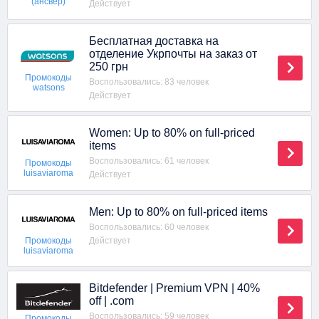
(ансвер)
Действует
Бесплатная доставка на
отделение Укрпочты на заказ от
250 грн
Промокоды
Воспользовались: 83 человек
watsons
Действует
Women: Up to 80% on full-priced
items
Воспользовались: 61 человек
Промокоды
luisaviaroma
Действует
Men: Up to 80% on full-priced items
Воспользовались: 60 человек
Действует
Промокоды
luisaviaroma
Bitdefender | Premium VPN | 40%
off | .com
Воспользовались: 59 человек
Промокоды