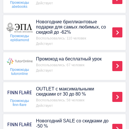
Промокоды
Действует
abebooks
Новогодние бриллиантовые
подарки для самых любимых, со
скидкой до -62%
Промокоды
Воспользовались: 110 человек
epldiamond
Действует
Промокод на бесплатный урок
Воспользовались: 67 человек
Промокоды
Действует
tutoronline
OUTLET с максимальными
скидками от 30 до 80 %
Воспользовались: 58 человек
Промокоды
finn-flare
Действует
Новогодний SALE со скидками до
-50 %