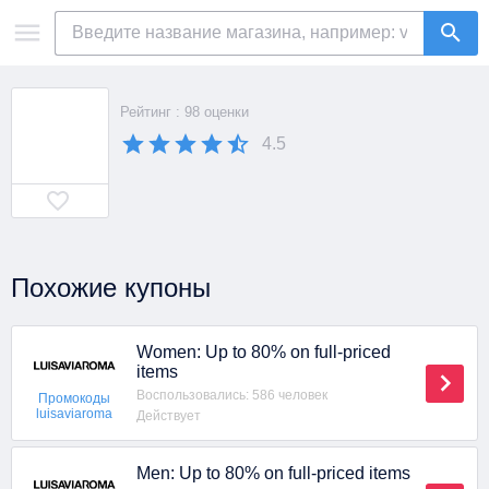
Рейтинг : 98 оценки
4.5
Похожие купоны
Women: Up to 80% on full-priced
items
Воспользовались: 586 человек
Промокоды
luisaviaroma
Действует
Men: Up to 80% on full-priced items