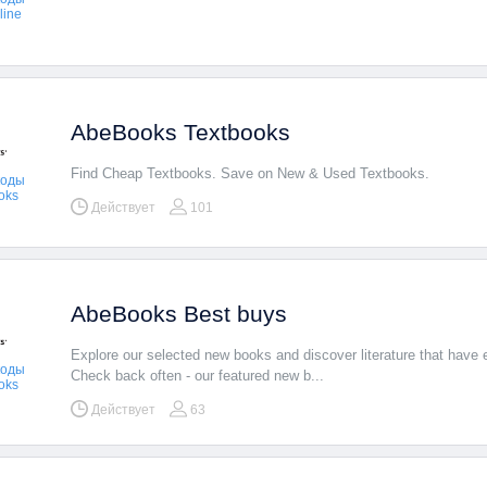
line
AbeBooks Textbooks
Find Cheap Textbooks. Save on New & Used Textbooks.
коды
oks
Действует
101
AbeBooks Best buys
Explore our selected new books and discover literature that have 
коды
Check back often - our featured new b...
oks
Действует
63