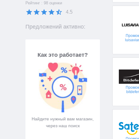
Рейтинг : 98 оценки
4.5
Предложений активно:
Промо
luisavi
Как это работает?
Промо
bitdefe
Найдите нужный вам магазин,
Подберите промокод,
через наш поиск
вам подходи
Промо