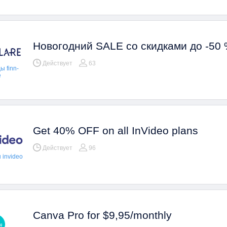
Новогодний SALE со скидками до -50
Действует
63
 finn-
e
Get 40% OFF on all InVideo plans
Действует
96
invideo
Canva Pro for $9,95/monthly