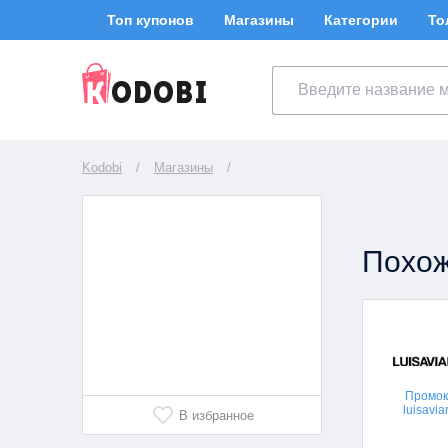
Топ купонов
Магазины
Категории
То
Kodobi
/
Магазины
/
Похож
Промо
luisavi
В избранное