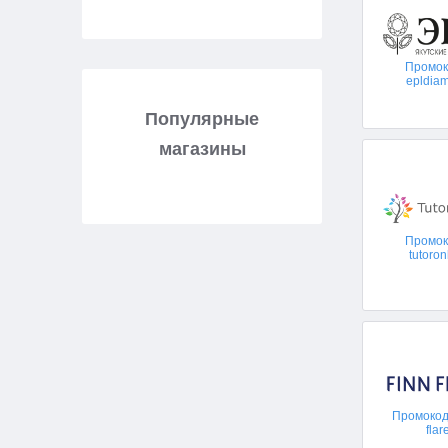
Промо
epldia
Популярные
магазины
Промо
tutoron
Промокоды
flar