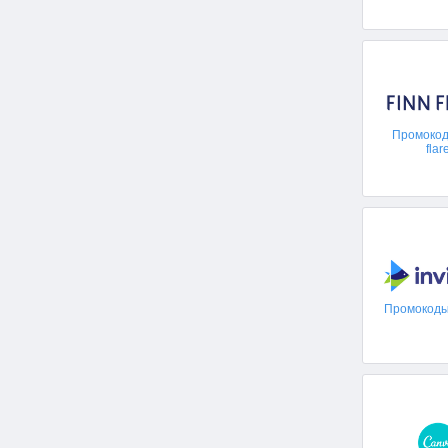
Промокоды
flar
Промокоды 