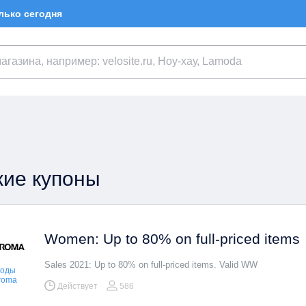
лько сегодня
ие купоны
Women: Up to 80% on full-priced items
Sales 2021: Up to 80% on full-priced items. Valid WW
коды
aroma
Действует
586