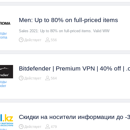
Men: Up to 80% on full-priced items
Sales 2021: Up to 80% on full-priced items. Valid WW
коды
aroma
Действует
556
Bitdefender | Premium VPN | 40% off | 
Действует
564
коды
nder
 который
Нажмите "Показать промокод"
А так же воспользуйтесь
Скидки на носители информации до -
т
скопируйте его и используйте
Кэшбеком, чтобы сэкономи
еще больше!
Действует
479
коды