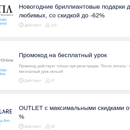
Новогодние бриллиантовые подарки 
любимых, со скидкой до -62%
коды
mond
Действует
110
Промокод на бесплатный урок
Промокод действует только при регистрации. После оплаты -
коды
бесплатный урок нельзя!
line
Действует
67
OUTLET с максимальными скидками от
%
 finn-
e
Действует
58