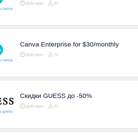
Действует
80
ы canva
Canva Enterprise for $30/monthly
Действует
79
ы canva
Скидки GUESS до -50%
Действует
82
ы guess