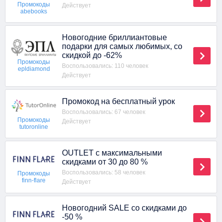
Промокоды
Действует
abebooks
Новогодние бриллиантовые
подарки для самых любимых, со
скидкой до -62%
Промокоды
Воспользовались: 110 человек
epldiamond
Действует
Промокод на бесплатный урок
Воспользовались: 67 человек
Промокоды
Действует
tutoronline
OUTLET с максимальными
скидками от 30 до 80 %
Воспользовались: 58 человек
Промокоды
finn-flare
Действует
Новогодний SALE со скидками до
-50 %