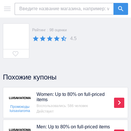
Рейтинг : 98 оценки
4.5
Похожие купоны
Women: Up to 80% on full-priced
items
Воспользовались: 586 человек
Промокоды
luisaviaroma
Действует
Men: Up to 80% on full-priced items