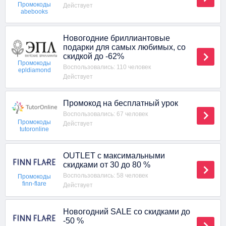
Промокоды
Действует
abebooks
Новогодние бриллиантовые
подарки для самых любимых, со
скидкой до -62%
Промокоды
Воспользовались: 110 человек
epldiamond
Действует
Промокод на бесплатный урок
Воспользовались: 67 человек
Промокоды
Действует
tutoronline
OUTLET с максимальными
скидками от 30 до 80 %
Воспользовались: 58 человек
Промокоды
finn-flare
Действует
Новогодний SALE со скидками до
-50 %