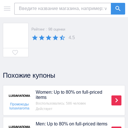
Рейтинг : 98 оценки
4.5
Похожие купоны
Women: Up to 80% on full-priced
items
Воспользовались: 586 человек
Промокоды
luisaviaroma
Действует
Men: Up to 80% on full-priced items