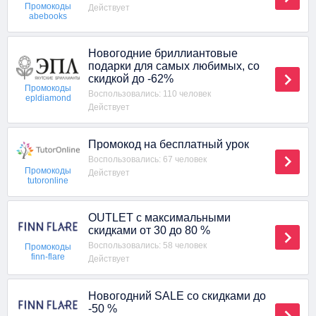
Промокоды
Действует
abebooks
Новогодние бриллиантовые
подарки для самых любимых, со
скидкой до -62%
Промокоды
Воспользовались: 110 человек
epldiamond
Действует
Промокод на бесплатный урок
Воспользовались: 67 человек
Промокоды
Действует
tutoronline
OUTLET с максимальными
скидками от 30 до 80 %
Воспользовались: 58 человек
Промокоды
finn-flare
Действует
Новогодний SALE со скидками до
-50 %