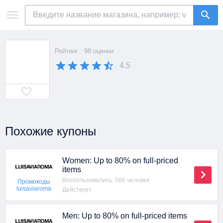
Рейтинг : 98 оценки
4.5
Похожие купоны
Women: Up to 80% on full-priced
items
Воспользовались: 586 человек
Промокоды
luisaviaroma
Действует
Men: Up to 80% on full-priced items