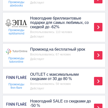
Промокоды
Действует
abebooks
Новогодние бриллиантовые
подарки для самых любимых, со
скидкой до -62%
Промокоды
Воспользовались: 110 человек
epldiamond
Действует
Промокод на бесплатный урок
Воспользовались: 67 человек
Промокоды
Действует
tutoronline
OUTLET с максимальными
скидками от 30 до 80 %
Воспользовались: 58 человек
Промокоды
finn-flare
Действует
Новогодний SALE со скидками до
-50 %