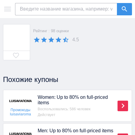
Рейтинг : 98 оценки
4.5
Похожие купоны
Women: Up to 80% on full-priced
items
Воспользовались: 586 человек
Промокоды
luisaviaroma
Действует
Men: Up to 80% on full-priced items