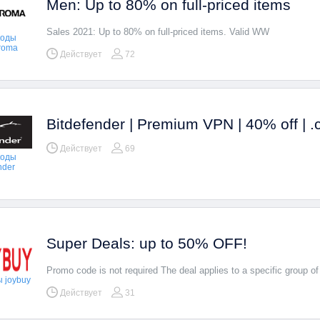
Men: Up to 80% on full-priced items
Sales 2021: Up to 80% on full-priced items. Valid WW
коды
aroma
Действует
72
Bitdefender | Premium VPN | 40% off | 
Действует
69
коды
nder
Super Deals: up to 50% OFF!
Promo code is not required The deal applies to a specific group o
 joybuy
Действует
31