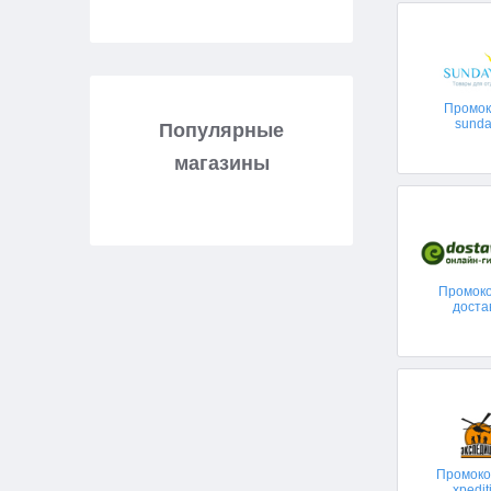
Промо
sunda
Популярные
магазины
Промок
доста
Промоко
xpedit