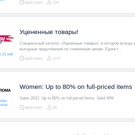
Действует
106
Уцененные товары!
Специальный каталог «Уцененные товары», в котором всегда 
выгодные предложения по сниженным ценам. Единст...
 21 vek
Действует
1107
Women: Up to 80% on full-priced items
Sales 2021: Up to 80% on full-priced items. Valid WW
коды
aroma
Действует
80