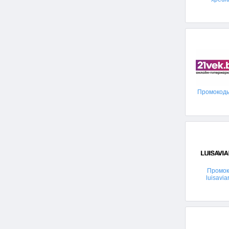
Промокоды
Промо
luisavi