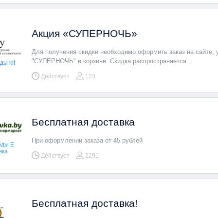
Акция «СУПЕРНОЧЬ»
Для получения скидки необходимо оформить заказ на сайте, 
"СУПЕРНОЧЬ" в корзине. Скидка распространяется ...
ы kit
Действует
123
Бесплатная доставка
При оформлении заказа от 45 рублей
оды Е
вка
Действует
2291
 который
Нажмите "Показать промокод"
А так же воспользуйтесь
т
скопируйте его и используйте
Кэшбеком, чтобы сэкономи
Бесплатная доставка!
еще больше!