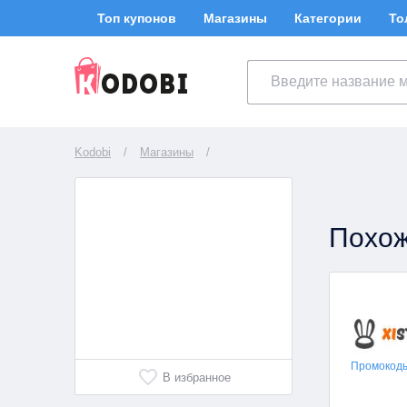
Топ купонов
Магазины
Категории
То
Kodobi
/
Магазины
/
Похож
Промокоды 
В избранное