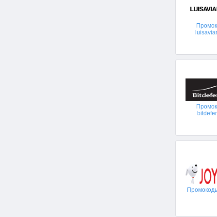
Промо
luisavi
Промо
bitdefe
Промокоды