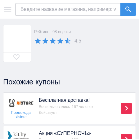
Рейтинг : 98 оценки
4.5
Похожие купоны
Бесплатная доставка!
Воспользовались: 167 человек
Действует
Промокоды
xistore
Акция «СУПЕРНОЧЬ»