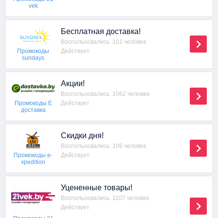
vek
Бесплатная доставка!
Воспользовались: 101 человек
Действует
Промокоды
sundays
Акции!
Воспользовались: 1062 человек
Действует
Промокоды Е
доставка
Скидки дня!
Воспользовались: 106 человек
Действует
Промокоды e-
xpedition
Уцененные товары!
Воспользовались: 1107 человек
Действует