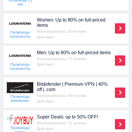
Промокоды 21
vek
Women: Up to 80% on full-priced
items
Воспользовались: 80 человек
Промокоды
luisaviaroma
Действует
Men: Up to 80% on full-priced items
Воспользовались: 72 человек
Действует
Промокоды
luisaviaroma
Bitdefender | Premium VPN | 40%
off | .com
Воспользовались: 69 человек
Промокоды
bitdefender
Действует
Super Deals: up to 50% OFF!
Воспользовались: 31 человек
Промокоды
Действует