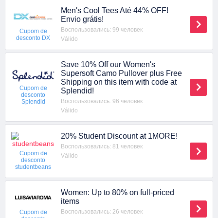
Men's Cool Tees Até 44% OFF!
Envio grátis!
Воспользовались: 99 человек
Cupom de
desconto DX
Válido
Save 10% Off our Women's
Supersoft Camo Pullover plus Free
Shipping on this item with code at
Cupom de
Splendid!
desconto
Воспользовались: 96 человек
Splendid
Válido
20% Student Discount at 1MORE!
Воспользовались: 81 человек
Cupom de
Válido
desconto
studentbeans
Women: Up to 80% on full-priced
items
Воспользовались: 26 человек
Cupom de