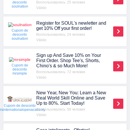
desconto
Воспользовались: 25 человек
soulnation
Válido
Register for SOUL's newletter and
get 10% Off your first order!
Cupom de
desconto
Воспользовались: 24 человек
soulnation
Válido
Sign up And Save 10% on Your
First Order. Shop Tee's, Shorts,
Cupom de
Chino's & so Much More!
desconto
Воспользовались: 72 человек
mrsimple
Válido
New Year, New You: Learn a New
Real World Skill Online and Save
Up to 80%. Start Today!
Cupom de desconto
Воспользовались: 58 человек
ersinternationalopenacademy
Válido